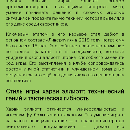
клубов Англии. Харви эллиотт быстро
продемонстрировал выдающийся контроль мяча,
умение принимать решения в сложных игровых
ситуациях и поразительную технику, которая выделяла
его даже среди сверстников.
Ключевым этапом в его карьере стал дебют в
основном составе «Ливерпуля» в 2019 году, когда ему
было всего 16 лет. Это событие привлекло внимание
не только фанатов, но и специалистов, которые
увидели в харви эллиотт игрока, способного изменить
ход игры. Его выступления в клубе сопровождались
ростом личной статистики и улучшением командных
результатов, что ещё раз доказывало его ценность для
коллектива.
Стиль игры харви эллиотт: технический
гений и тактическая гибкость
Харви эллиотт отличается универсальностью и
высоким футбольным интеллектом. Его умение играть
на разных позициях в атаке — от правого вингера до
центрального полузащитника — делает его