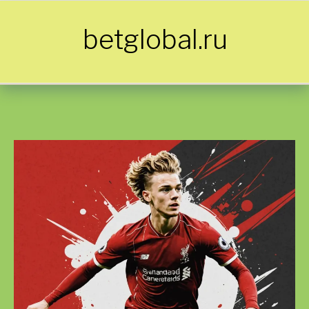
Skip to content
betglobal.ru